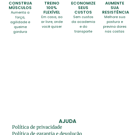
CONSTRUA
TREINO
ECONOMIZE
AUMENTE
MÚSCULOS
100%
SEUS
SUA
FLEXÍVEL
CUSTOS
RESISTÊNCIA
Aumenta a
Em casa, ao
Sem custos
Melhore sua
força,
ar livre, onde
da academia
postura e
agilidade e
você quiser
e do
previna dores
queime
transporte
nas costas
gordura
AJUDA
Política de privacidade
Política de garantia e devolução