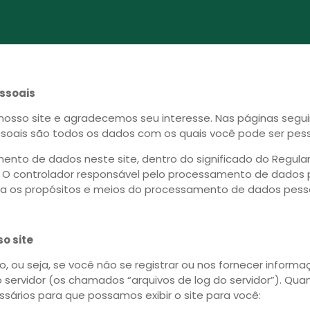
essoais
 nosso site e agradecemos seu interesse. Nas páginas segu
ssoais são todos os dados com os quais você pode ser pess
ento de dados neste site, dentro do significado do Regul
O controlador responsável pelo processamento de dados pes
na os propósitos e meios do processamento de dados pesso
o site
, ou seja, se você não se registrar ou nos fornecer infor
ervidor (os chamados “arquivos de log do servidor”). Quan
ários para que possamos exibir o site para você: