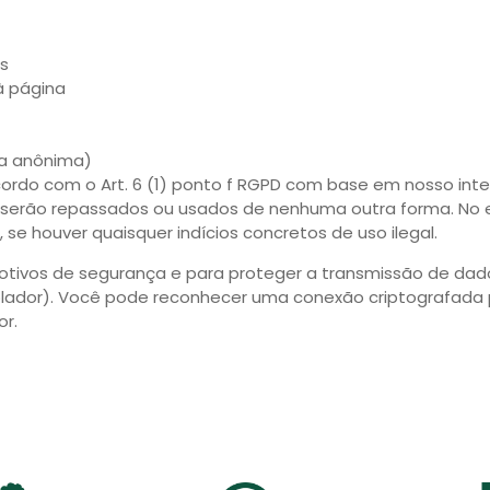
s
à página
ma anônima)
rdo com o Art. 6 (1) ponto f RGPD com base em nosso inter
serão repassados ​​ou usados ​​de nenhuma outra forma. No e
 se houver quaisquer indícios concretos de uso ilegal.
 motivos de segurança e para proteger a transmissão de dad
olador). Você pode reconhecer uma conexão criptografada p
r.