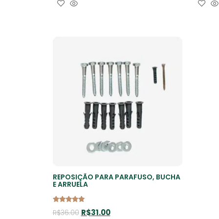
Adicionar Ao Carrinho
REPOSIÇÃO PARA PARAFUSO, BUCHA
E ARRUELA
Avaliação
R$
31.00
R$
36.00
5.00