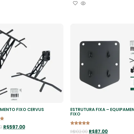
Adicionar Ao Carrinho
Adicionar Ao Carrinho
MENTO FIXO CERVUS
ESTRUTURA FIXA – EQUIPAME
FIXO
o
R$
597.00
0
Avaliação
R$
87.00
R$
102.00
5.00