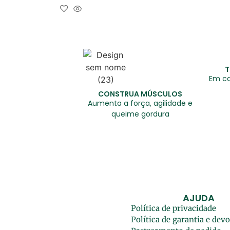
de 5
Adicionar Ao Carrinho
T
Em ca
CONSTRUA MÚSCULOS
Aumenta a força, agilidade e
queime gordura
AJUDA
Política de privacidade
Política de garantia e dev