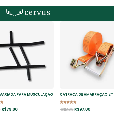
 VARIADA PARA MUSCULAÇÃO
CATRACA DE AMARRAÇÃO 2T
o
Avaliação
R$
79.00
R$
97.00
0
R$
113.00
5.00
de 5