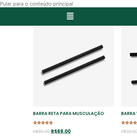
Pular para o conteúdo principal
BARRA RETA PARA MUSCULAÇÃO
BARRA
Avaliação
Avaliaçã
R$
69.00
R$
80.00
R$
92.0
5.00
5.00
de 5
de 5