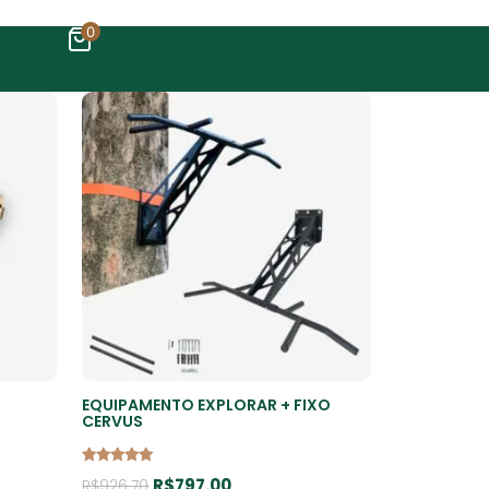
0
EQUIPAMENTO EXPLORAR + FIXO
CERVUS
Avaliação
R$
797.00
R$
926.70
4.98