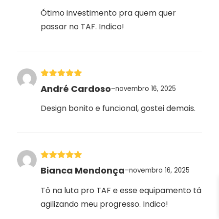
Ótimo investimento pra quem quer
passar no TAF. Indico!
Avaliação
5
André Cardoso
–
novembro 16, 2025
de 5
Design bonito e funcional, gostei demais.
Avaliação
5
Bianca Mendonça
–
novembro 16, 2025
de 5
Tô na luta pro TAF e esse equipamento tá
agilizando meu progresso. Indico!