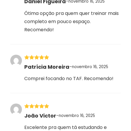
Daniel Figueira
–
novembro 16, 2025
de 5
Ótima opção pra quem quer treinar mais
completo em pouco espaço.
Recomendo!
Avaliação
5
Patrícia Moreira
–
novembro 16, 2025
de 5
Comprei focando no TAF. Recomendo!
Avaliação
5
João Victor
–
novembro 16, 2025
de 5
Excelente pra quem tá estudando e