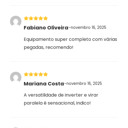
Avaliação
5
Fabiano Oliveira
–
novembro 16, 2025
de 5
Equipamento super completo com várias
pegadas, recomendo!
Avaliação
5
Mariana Costa
–
novembro 16, 2025
de 5
A versatilidade de inverter e virar
paralela é sensacional, indico!