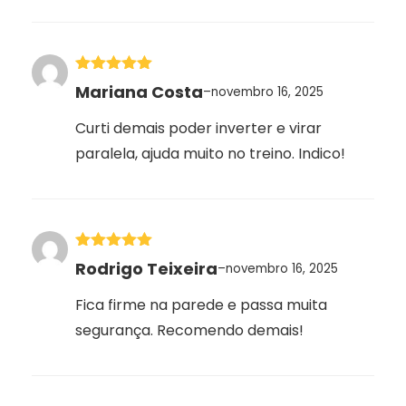
Avaliação
5
Mariana Costa
–
novembro 16, 2025
de 5
Curti demais poder inverter e virar
paralela, ajuda muito no treino. Indico!
Avaliação
5
Rodrigo Teixeira
–
novembro 16, 2025
de 5
Fica firme na parede e passa muita
segurança. Recomendo demais!