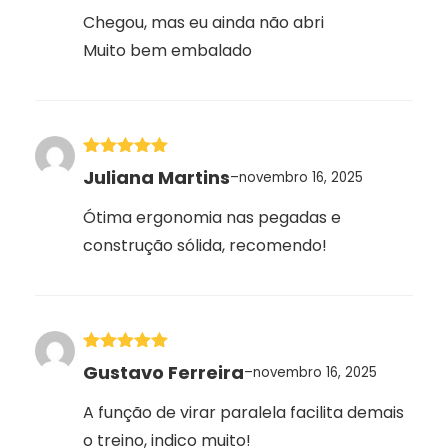
Chegou, mas eu ainda não abri
Muito bem embalado
Avaliação
5
Juliana Martins
–
novembro 16, 2025
de 5
Ótima ergonomia nas pegadas e
construção sólida, recomendo!
Avaliação
5
Gustavo Ferreira
–
novembro 16, 2025
de 5
A função de virar paralela facilita demais
o treino, indico muito!