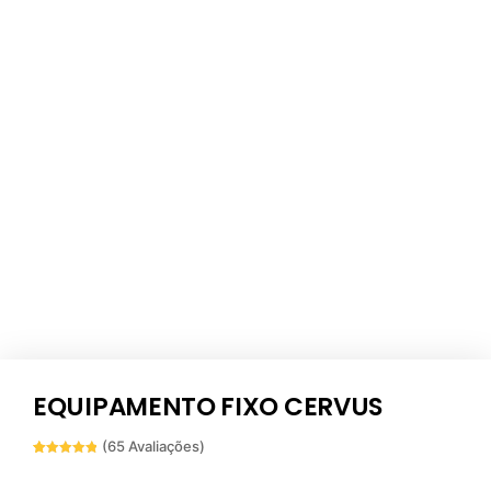
EQUIPAMENTO FIXO CERVUS
(
65
Avaliações)
Avaliado
65
como
4.98
de 5, com