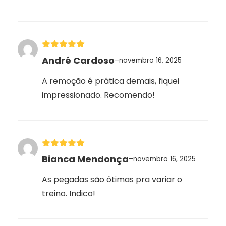
Avaliação
5
André Cardoso
–
novembro 16, 2025
de 5
A remoção é prática demais, fiquei
impressionado. Recomendo!
Avaliação
5
Bianca Mendonça
–
novembro 16, 2025
de 5
As pegadas são ótimas pra variar o
treino. Indico!