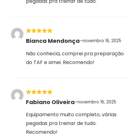
pegadas pra treinar de tudo.
Avaliação
5
Bianca Mendonça
–
novembro 16, 2025
de 5
Não conhecia, comprei pra preparação
do TAF e amei. Recomendo!
Avaliação
5
Fabiano Oliveira
–
novembro 16, 2025
de 5
Equipamento muito completo, várias
pegadas pra treinar de tudo.
Recomendo!