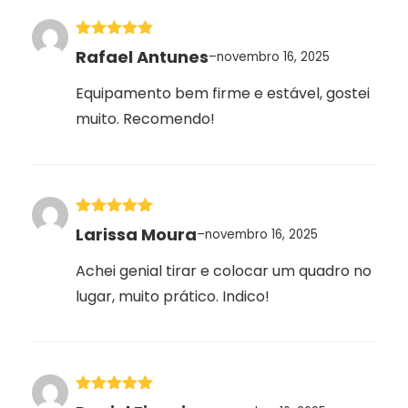
Avaliação
5
Rafael Antunes
–
novembro 16, 2025
de 5
Equipamento bem firme e estável, gostei
muito. Recomendo!
Avaliação
5
Larissa Moura
–
novembro 16, 2025
de 5
Achei genial tirar e colocar um quadro no
lugar, muito prático. Indico!
Avaliação
5