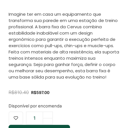
baseado
em
avaliações
de
Imagine ter em casa um equipamento que
clientes
transforma sua parede em uma estação de treino
profissional. A barra fixa da Cervus combina
estabilidade inabalável com um design
ergonômico para garantir a execução perfeita de
exercícios como pull-ups, chin-ups e muscle-ups.
Feita com materiais de alta resistência, ela suporta
treinos intensos enquanto maximiza sua
segurança. Seja para ganhar força, definir o corpo
ou melhorar seu desempenho, esta barra fixa é
uma base sólida para sua evolução no treino!
R$
810.40
R$
597.00
Disponível por encomenda