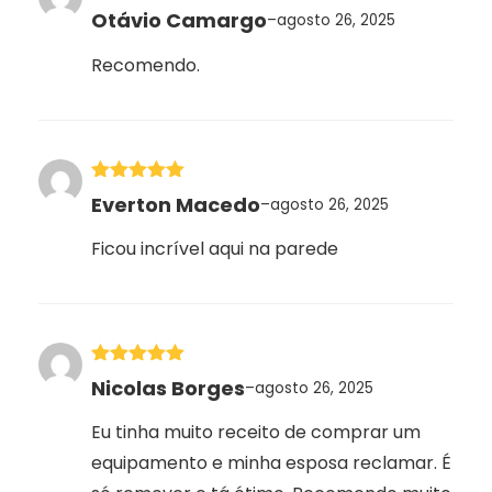
Avaliação
5
Otávio Camargo
–
agosto 26, 2025
de 5
Recomendo.
Avaliação
5
Everton Macedo
–
agosto 26, 2025
de 5
Ficou incrível aqui na parede
Avaliação
5
Nicolas Borges
–
agosto 26, 2025
de 5
Eu tinha muito receito de comprar um
equipamento e minha esposa reclamar. É