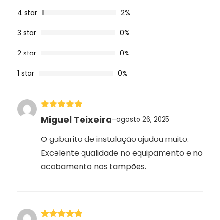
avaliações
de clientes
4 star
2%
3 star
0%
2 star
0%
1 star
0%
Avaliação
5
Miguel Teixeira
–
agosto 26, 2025
de 5
O gabarito de instalação ajudou muito.
Excelente qualidade no equipamento e no
acabamento nos tampões.