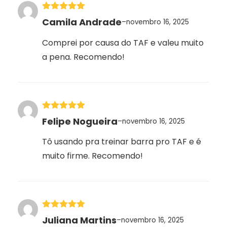
Avaliação
5
Camila Andrade
–
novembro 16, 2025
de 5
Comprei por causa do TAF e valeu muito
a pena. Recomendo!
Avaliação
5
Felipe Nogueira
–
novembro 16, 2025
de 5
Tô usando pra treinar barra pro TAF e é
muito firme. Recomendo!
Avaliação
5
Juliana Martins
–
novembro 16, 2025
de 5