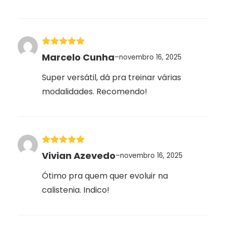
Avaliação
5
Marcelo Cunha
–
novembro 16, 2025
de 5
Super versátil, dá pra treinar várias
modalidades. Recomendo!
Avaliação
5
Vivian Azevedo
–
novembro 16, 2025
de 5
Ótimo pra quem quer evoluir na
calistenia. Indico!