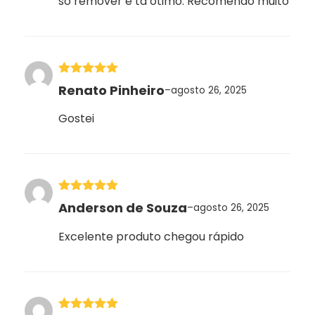
só remover e tá ótimo. Recomendo muito
Avaliação
5
Renato Pinheiro
–
agosto 26, 2025
de 5
Gostei
Avaliação
5
Anderson de Souza
–
agosto 26, 2025
de 5
Excelente produto chegou rápido