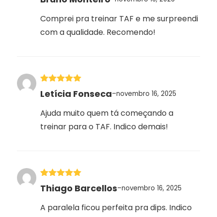
de 5
Comprei pra treinar TAF e me surpreendi
com a qualidade. Recomendo!
Avaliação
5
Letícia Fonseca
–
novembro 16, 2025
de 5
Ajuda muito quem tá começando a
treinar para o TAF. Indico demais!
Avaliação
5
Thiago Barcellos
–
novembro 16, 2025
de 5
A paralela ficou perfeita pra dips. Indico