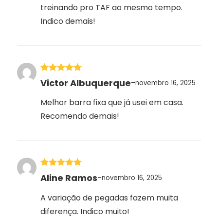
treinando pro TAF ao mesmo tempo.
Indico demais!
Avaliação
5
Victor Albuquerque
–
novembro 16, 2025
de 5
Melhor barra fixa que já usei em casa.
Recomendo demais!
Avaliação
5
Aline Ramos
–
novembro 16, 2025
de 5
A variação de pegadas fazem muita
diferença. Indico muito!