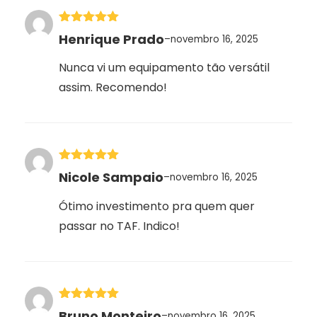
Avaliação
5
Henrique Prado
–
novembro 16, 2025
de 5
Nunca vi um equipamento tão versátil
assim. Recomendo!
Avaliação
5
Nicole Sampaio
–
novembro 16, 2025
de 5
Ótimo investimento pra quem quer
passar no TAF. Indico!
Avaliação
5
Bruno Monteiro
–
novembro 16, 2025