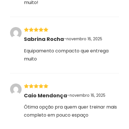
muito!
Avaliação
5
Sabrina Rocha
–
novembro 16, 2025
de 5
Equipamento compacto que entrega
muito
Avaliação
5
Caio Mendonça
–
novembro 16, 2025
de 5
Ótima opção pra quem quer treinar mais
completo em pouco espaço