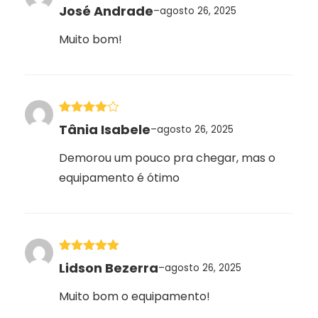
Avaliação
5
José Andrade
–
agosto 26, 2025
de 5
Muito bom!
Avaliação
Tânia Isabele
–
agosto 26, 2025
4
de 5
Demorou um pouco pra chegar, mas o
equipamento é ótimo
Avaliação
5
Lidson Bezerra
–
agosto 26, 2025
de 5
Muito bom o equipamento!