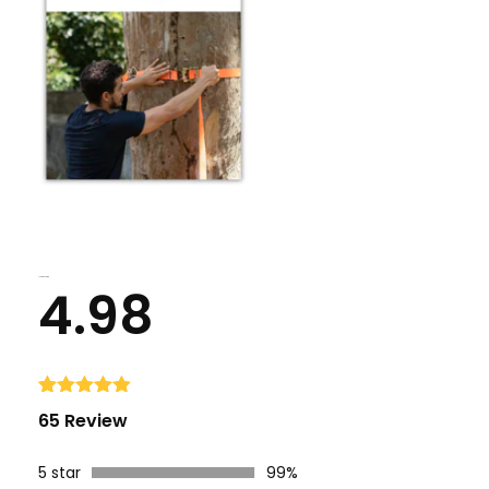
Average Rating
4.98
Avaliado
65
65 Review
como
4.98
de 5, com
baseado
5 star
99%
em