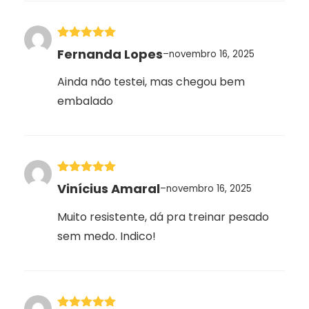
Avaliação
5
Fernanda Lopes
–
novembro 16, 2025
de 5
Ainda não testei, mas chegou bem
embalado
Avaliação
5
Vinícius Amaral
–
novembro 16, 2025
de 5
Muito resistente, dá pra treinar pesado
sem medo. Indico!