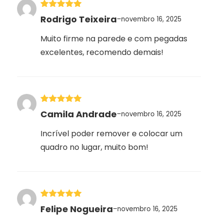
Avaliação
5
Rodrigo Teixeira
–
novembro 16, 2025
de 5
Muito firme na parede e com pegadas
excelentes, recomendo demais!
Avaliação
5
Camila Andrade
–
novembro 16, 2025
de 5
Incrível poder remover e colocar um
quadro no lugar, muito bom!
Avaliação
5
Felipe Nogueira
–
novembro 16, 2025
de 5