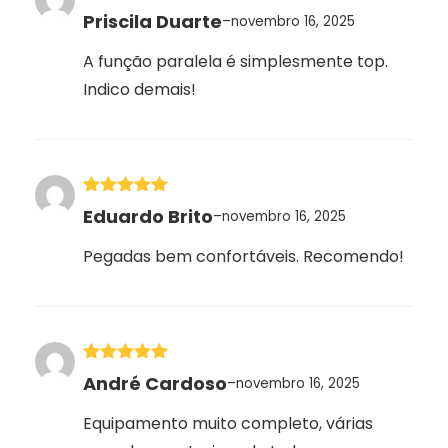
Avaliação
5
Priscila Duarte
–
novembro 16, 2025
de 5
A função paralela é simplesmente top.
Indico demais!
Avaliação
5
Eduardo Brito
–
novembro 16, 2025
de 5
Pegadas bem confortáveis. Recomendo!
Avaliação
5
André Cardoso
–
novembro 16, 2025
de 5
Equipamento muito completo, várias