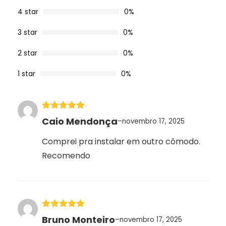
avaliações
de clientes
4 star
0%
3 star
0%
2 star
0%
1 star
0%
Avaliação
5
Caio Mendonça
–
novembro 17, 2025
de 5
Comprei pra instalar em outro cômodo.
Recomendo
Avaliação
5
Bruno Monteiro
–
novembro 17, 2025
de 5