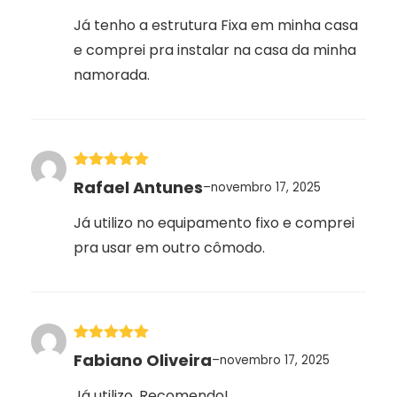
Já tenho a estrutura Fixa em minha casa
e comprei pra instalar na casa da minha
namorada.
Avaliação
5
Rafael Antunes
–
novembro 17, 2025
de 5
Já utilizo no equipamento fixo e comprei
pra usar em outro cômodo.
Avaliação
5
Fabiano Oliveira
–
novembro 17, 2025
de 5
Já utilizo. Recomendo!