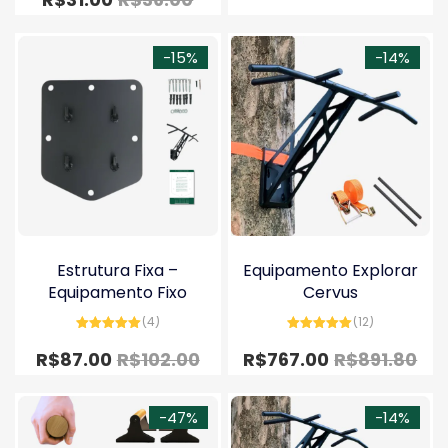
-15%
-14%
Estrutura Fixa –
Equipamento Explorar
Equipamento Fixo
Cervus
(4)
(12)
Avaliação
Avaliação
5.00
de 5
5.00
de 5
R$
87.00
R$
102.00
R$
767.00
R$
891.80
-47%
-14%