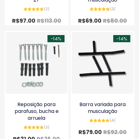
(2)
(3)
Avaliação
Avaliação
5.00
de 5
5.00
de 5
R$
97.00
R$
113.00
R$
69.00
R$
80.00
-14%
-14%
Reposição para
Barra variada para
parafuso, bucha e
musculação
arruela
(4)
Avaliação
(3)
5.00
de 5
R$
79.00
R$
92.00
Avaliação
5.00
de 5
R$
31.00
R$
36.00