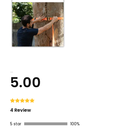
Average Rating
5.00
Avaliado
4
4 Review
como
5.00
de 5, com
baseado
5 star
100%
em