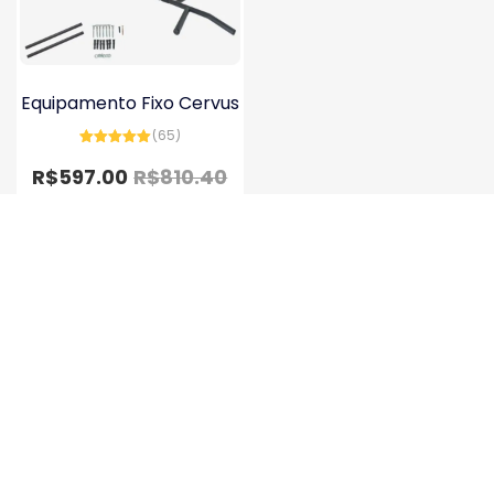
Equipamento Fixo Cervus
(65)
Avaliação
4.98
de 5
R$
597.00
R$
810.40