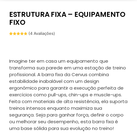
ESTRUTURA FIXA – EQUIPAMENTO
FIXO
(
4
Avaliações)
Avaliado
4
como
5.00
de 5, com
baseado
em
avaliações
de
Imagine ter em casa um equipamento que
clientes
transforma sua parede em uma estação de treino
profissional. A barra fixa da Cervus combina
estabilidade inabalável com um design
ergonômico para garantir a execução perfeita de
exercícios como pull-ups, chin-ups e muscle-ups.
Feita com materiais de alta resistência, ela suporta
treinos intensos enquanto maximiza sua
segurança. Seja para ganhar força, definir o corpo
ou melhorar seu desempenho, esta barra fixa é
uma base sólida para sua evolução no treino!