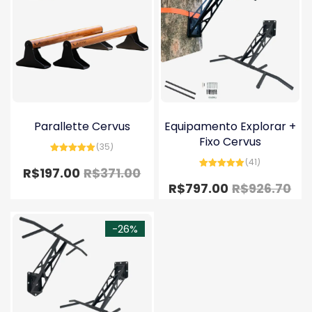
Parallette Cervus
Equipamento Explorar +
Fixo Cervus
(35)
Avaliação
(41)
4.97
de 5
R$
197.00
R$
371.00
Avaliação
4.98
de 5
R$
797.00
R$
926.70
-26%